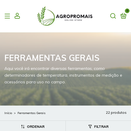
0
FERRAMENTAS GERAIS
Aqui você irá encontrar diversas ferramentas, como
determinadores de temperatura, instrumentos de medição e
acessórios para uso no campo.
22 produtos
Início
>
Ferramentas Gerais
ORDENAR
FILTRAR