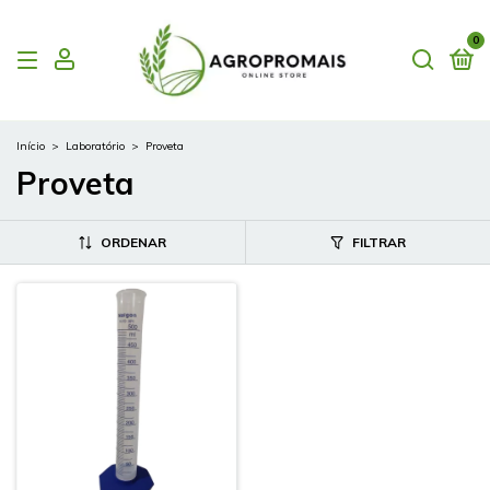
0
Início
>
Laboratório
>
Proveta
Proveta
ORDENAR
FILTRAR