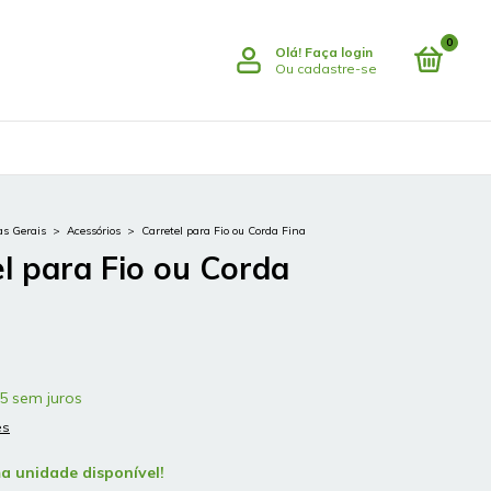
0
Olá!
Faça login
Ou cadastre-se
s Gerais
>
Acessórios
>
Carretel para Fio ou Corda Fina
l para Fio ou Corda
5
sem juros
es
ma unidade disponível!