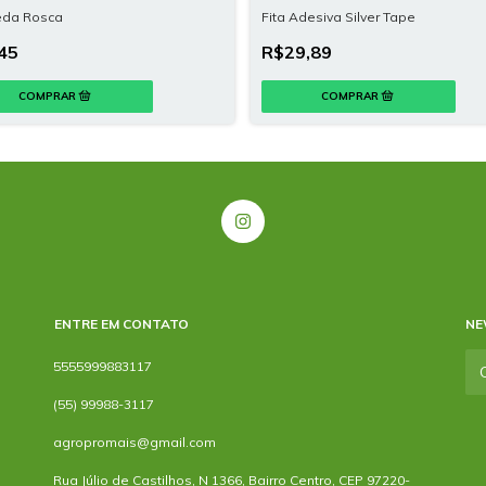
Veda Rosca
Fita Adesiva Silver Tape
45
R$29,89
ENTRE EM CONTATO
NE
5555999883117
(55) 99988-3117
agropromais@gmail.com
Rua Júlio de Castilhos, N 1366, Bairro Centro, CEP 97220-