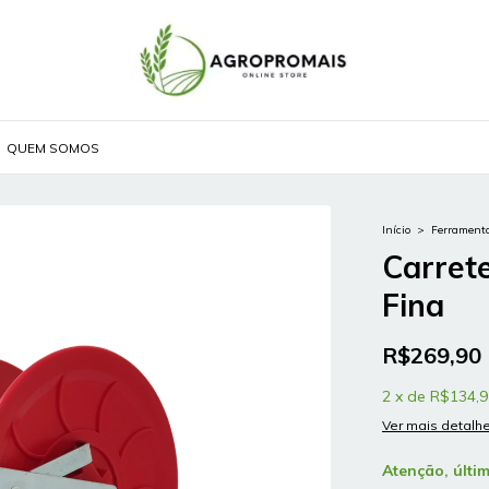
QUEM SOMOS
Início
>
Ferramenta
Carrete
Fina
R$269,90
2
x
de
R$134,9
Ver mais detalh
Atenção, últi