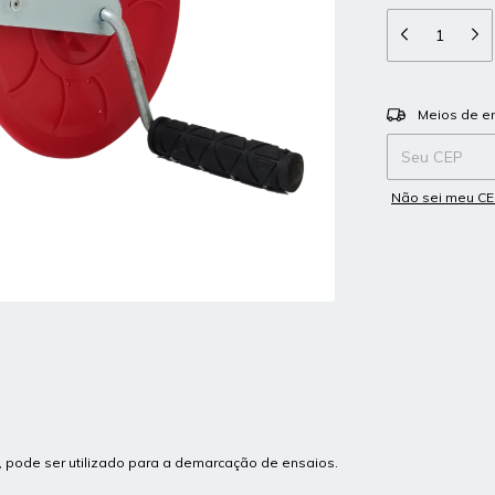
Entregas para o
Meios de e
Não sei meu C
, pode ser utilizado para a demarcação de ensaios.