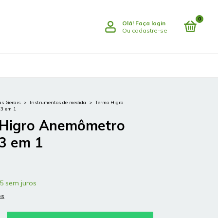
0
Olá!
Faça login
Ou cadastre-se
s Gerais
>
Instrumentos de medida
>
Termo Higro
 3 em 1
Higro Anemômetro
 3 em 1
5
sem juros
es