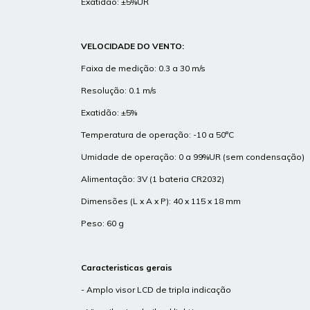
Exatidão: ±5%UR
VELOCIDADE DO VENTO:
Faixa de medição: 0.3 a 30 m/s
Resolução: 0.1 m/s
Exatidão: ±5%
Temperatura de operação: -10 a 50°C
Umidade de operação: 0 a 99%UR (sem condensação)
Alimentação: 3V (1 bateria CR2032)
Dimensões (L x A x P): 40 x 115 x 18 mm
Peso: 60 g
Caracteristicas gerais
- Amplo visor LCD de tripla indicação