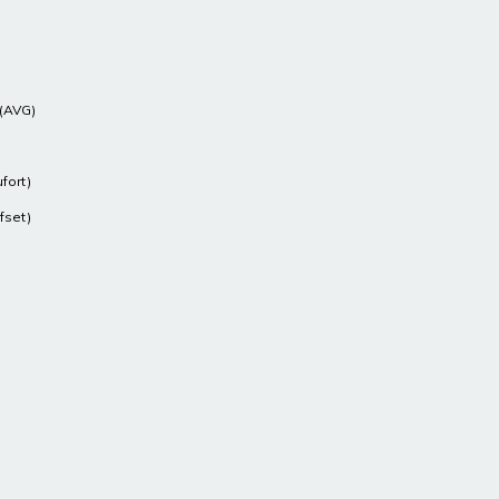
 (AVG)
fort)
fset)