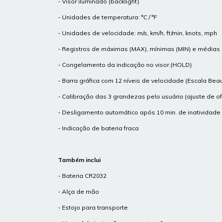
- Visor iluminado (backlight)
- Unidades de temperatura: °C / °F
- Unidades de velocidade: m/s, km/h, ft/min, knots, mph
- Registros de máximas (MAX), mínimas (MIN) e médias
- Congelamento da indicação no visor (HOLD)
- Barra gráfica com 12 níveis de velocidade (Escala Beau
- Calibração das 3 grandezas pelo usuário (ajuste de of
- Desligamento automático após 10 min. de inatividade
- Indicação de bateria fraca
Também inclui
- Bateria CR2032
- Alça de mão
- Estojo para transporte