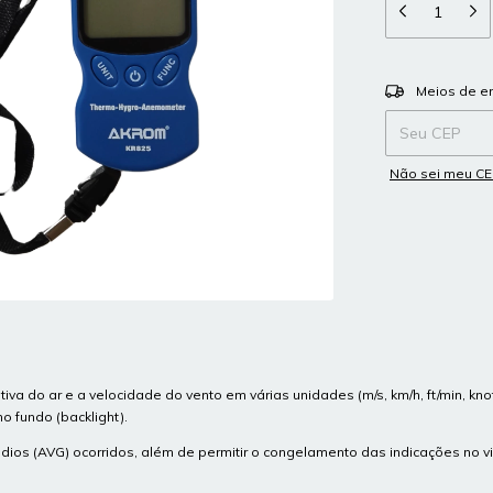
Entregas para o
Meios de e
Não sei meu C
a do ar e a velocidade do vento em várias unidades (m/s, km/h, ft/min, kno
o fundo (backlight).
ios (AVG) ocorridos, além de permitir o congelamento das indicações no vi