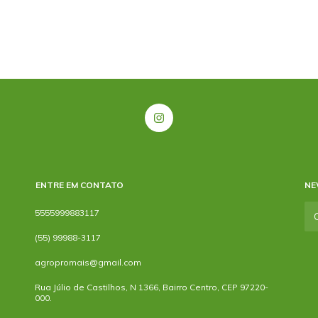
ENTRE EM CONTATO
NE
5555999883117
(55) 99988-3117
agropromais@gmail.com
Rua Júlio de Castilhos, N 1366, Bairro Centro, CEP 97220-
000.