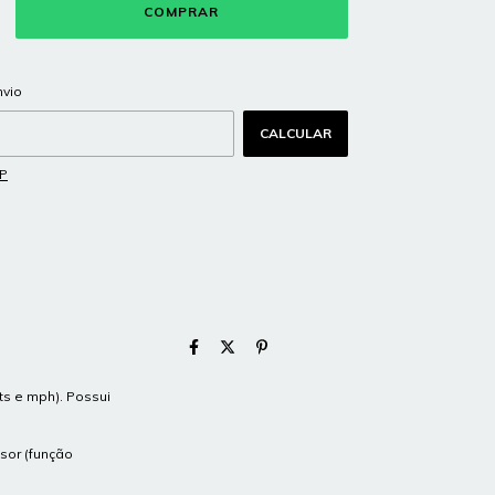
ALTERAR CEP
 CEP:
nvio
CALCULAR
EP
ts e mph). Possui
sor (função