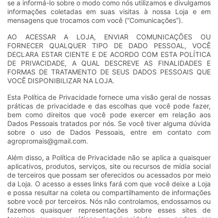
se a informá-lo sobre o modo como nós utilizamos e divulgamos
informações coletadas em suas visitas à nossa Loja e em
mensagens que trocamos com você (“Comunicações”).
AO ACESSAR A LOJA, ENVIAR COMUNICAÇÕES OU
FORNECER QUALQUER TIPO DE DADO PESSOAL, VOCÊ
DECLARA ESTAR CIENTE E DE ACORDO COM ESTA POLÍTICA
DE PRIVACIDADE, A QUAL DESCREVE AS FINALIDADES E
FORMAS DE TRATAMENTO DE SEUS DADOS PESSOAIS QUE
VOCÊ DISPONIBILIZAR NA LOJA.
Esta Política de Privacidade fornece uma visão geral de nossas
práticas de privacidade e das escolhas que você pode fazer,
bem como direitos que você pode exercer em relação aos
Dados Pessoais tratados por nós. Se você tiver alguma dúvida
sobre o uso de Dados Pessoais, entre em contato com
agropromais@gmail.com
.
Além disso, a Política de Privacidade não se aplica a quaisquer
aplicativos, produtos, serviços, site ou recursos de mídia social
de terceiros que possam ser oferecidos ou acessados por meio
da Loja. O acesso a esses links fará com que você deixe a Loja
e possa resultar na coleta ou compartilhamento de informações
sobre você por terceiros. Nós não controlamos, endossamos ou
fazemos quaisquer representações sobre esses sites de