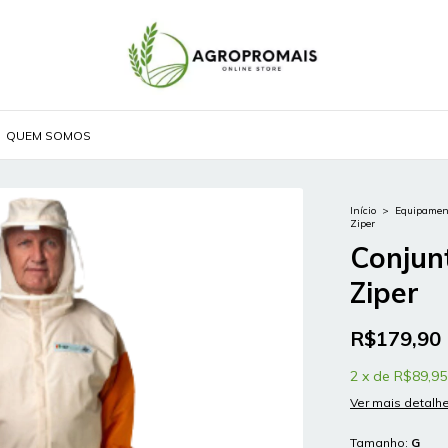
QUEM SOMOS
Início
>
Equipament
Ziper
Conjun
Ziper
R$179,90
2
x
de
R$89,95
Ver mais detalh
Tamanho:
G