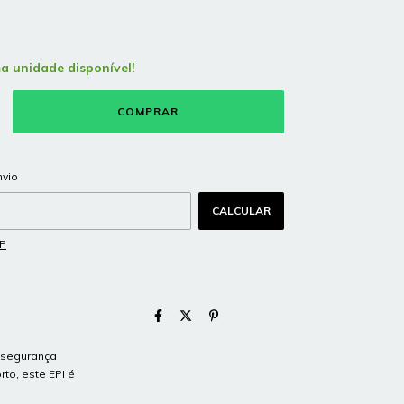
ma unidade disponível!
ALTERAR CEP
 CEP:
nvio
CALCULAR
EP
a segurança
to, este EPI é