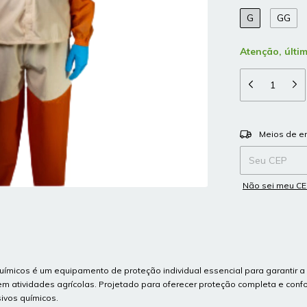
G
GG
Atenção, últi
Entregas para o
Meios de e
Não sei meu C
uímicos é um equipamento de proteção individual essencial para garantir 
 atividades agrícolas. Projetado para oferecer proteção completa e confor
ivos químicos.