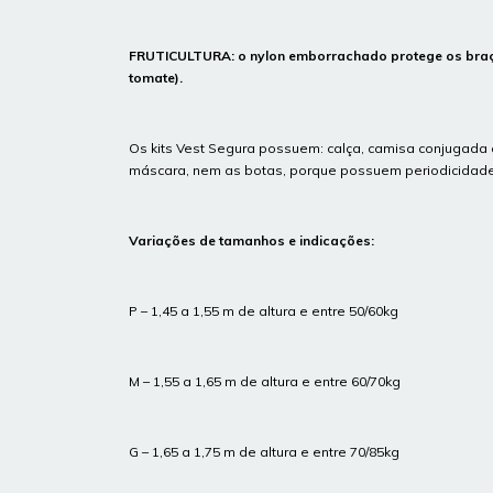
FRUTICULTURA: o nylon emborrachado protege os braços
tomate).
Os kits Vest Segura possuem: calça, camisa conjugada c
máscara, nem as botas, porque possuem periodicidade 
Variações de tamanhos e indicações:
P – 1,45 a 1,55 m de altura e entre 50/60kg
M – 1,55 a 1,65 m de altura e entre 60/70kg
G – 1,65 a 1,75 m de altura e entre 70/85kg