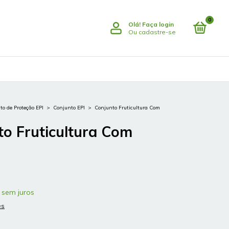
0
Olá!
Faça login
Ou cadastre-se
o de Proteção EPI
>
Conjunto EPI
>
Conjunto Fruticultura Com
to Fruticultura Com
sem juros
es